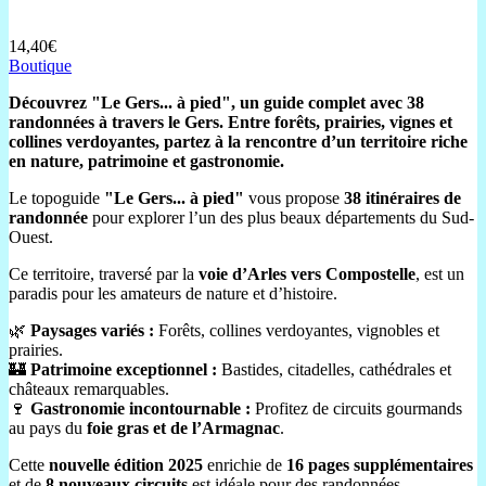
14,40€
Boutique
Découvrez "Le Gers... à pied", un guide complet avec 38
randonnées à travers le Gers. Entre forêts, prairies, vignes et
collines verdoyantes, partez à la rencontre d’un territoire riche
en nature, patrimoine et gastronomie.
Le topoguide
"Le Gers... à pied"
vous propose
38 itinéraires de
randonnée
pour explorer l’un des plus beaux départements du Sud-
Ouest.
Ce territoire, traversé par la
voie d’Arles vers Compostelle
, est un
paradis pour les amateurs de nature et d’histoire.
🌿
Paysages variés :
Forêts, collines verdoyantes, vignobles et
prairies.
🏰
Patrimoine exceptionnel :
Bastides, citadelles, cathédrales et
châteaux remarquables.
🍷
Gastronomie incontournable :
Profitez de circuits gourmands
au pays du
foie gras et de l’Armagnac
.
Cette
nouvelle édition 2025
enrichie de
16 pages supplémentaires
et de
8 nouveaux circuits
est idéale pour des randonnées