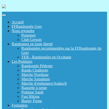
Accueil
FFRandonnée Gers
Nous rejoindre
Pourquoi
Club Gersois
Randonnez en toute liberté
Randonnées recommandées par la FFRandonnée du
Gers
TER - Randonnées en Occitanie
Les Pratiques
Randonnée Pédestre
Rando Challenge
Marche Nordique
Marche Aquatique
Marche d'endurance/Audax®
Raquette à neige
Pratique Santé
Fast Hiking
Bungy Pump
Formation